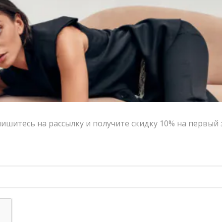
-60%
-70%
ишитесь на рассылку и получите скидку 10% на первый 
Топ бюстье MUA молочный
Топ MUA denim фуксия
11,500.00
₽
4,600.00
₽
6,900.00
₽
2,070.00
₽
-50%