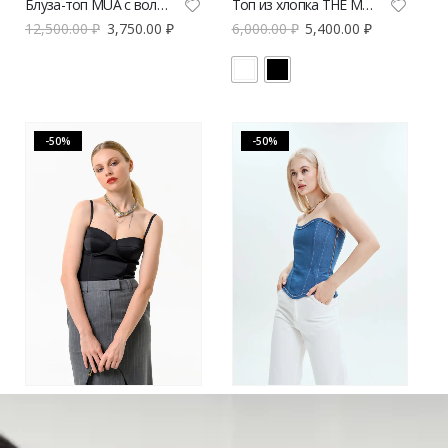
Блуза-топ MUA с воланом
Топ из хлопка THE MOON base
12,500.00
₽
3,750.00
₽
6,000.00
₽
5,400.00
₽
-50%
-50%
Топ-бюстье V|L VERESK label
Корсет VERESK label
9,400.00
₽
4,700.00
₽
12,500.00
₽
6,250.00
₽