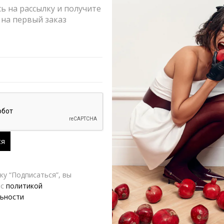
 на рассылку и получите
Оформлен
на первый заказ
Возврат и
РАЗМЕР
SEMPLERY
Д
у “Подписаться”, вы
 с
политикой
ьности