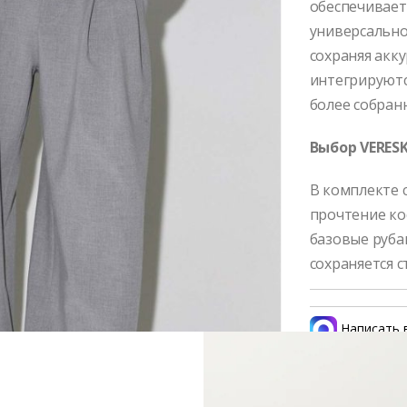
обеспечивает
универсальной
сохраняя акк
интегрируютс
более собран
Выбор VERESK
В комплекте 
прочтение ко
базовые руба
сохраняется с
Написать 
Состав и 