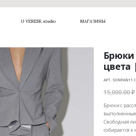
О VERESK studio
МАГАЗИНЫ
Брюки 
цвета 
АРТ. SONPAN11 
15,000.00
₽
Брюки с расс
выполненные 
Свободная ли
собирается к 