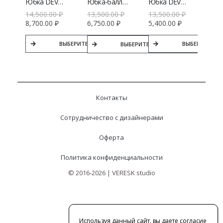
Юбка DEVO4KA с эластичным поясом
Юбка DEVO4KA с разрезом спереди
Юбка-баллон V|L
14,500.00
₽
13,500.00
₽
13,500.00
₽
8,700.00
₽
5,400.00
₽
6,750.00
₽
ВЫБЕРИТЕ ПАРАМЕТРЫ
ВЫБЕРИТЕ ПА
ВЫБЕРИТЕ ПАРАМЕТРЫ
Контакты
Сотрудничество с дизайнерами
Оферта
Политика конфиденциальности
© 2016-2026 | VERESK studio
Используя данный сайт, вы даете согласие