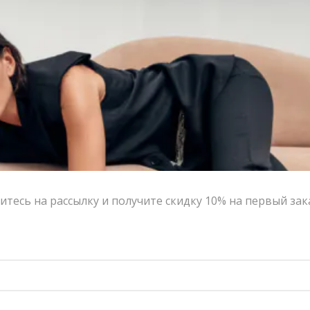
деформируется даже после многократных стирок.
Цвет:
бежевый, белый, голубой
Размер:
One size
Страна-производитель:
Россия
Тип товара:
Футболки
Бренд:
VERESK LABEL
Написать в MAX
Состав и уход
Оформление заказа
тесь на рассылку и получите скидку 10% на первый зак
Возврат и обмен
ЦВЕТ
One size
РАЗМЕР