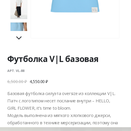
Футболка V|L базовая
АРТ. VL-88
6,500.00
₽
4,550.00
₽
Базовая футболка силуэта oversize из коллекции V|L.
Патч с логотипом несет послание внутри – HELLO,
GIRL FLOWER, it’s time to bloom.
Модель выполнена из мягкого хлопкового джерси,
обработанного в технике мерсеризации, поэтому она
приятно ощущается на коже, не пилингуется и не