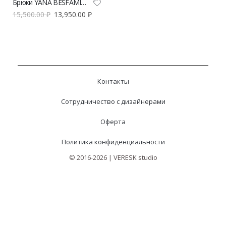
Брюки YANA BESFAMILNAYA Абу-Даби серого цвета | VERESK studio
15,500.00
₽
13,950.00
₽
Контакты
Сотрудничество с дизайнерами
Оферта
Политика конфиденциальности
© 2016-2026 | VERESK studio