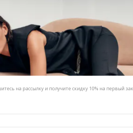
бархатный мешочек VERESK studio, что идеально
подойдет в качестве подарка.
Цвет:
серебристый
Размер:
One size
Страна-производитель:
Россия
Тип товара:
Колье и чокеры
Написать в MAX
Состав и уход
тесь на рассылку и получите скидку 10% на первый за
Оформление заказа
Возврат и обмен