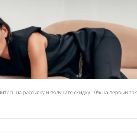
Основные значения каллы – любовь и уважение.
Исторически так сложилось, что каллы используются в
букетах невесты, символизируя таким образом
искренние и взаимные отношения в паре. Согласно
одной из примет, каллы должны оберегать невесту от
негативной энергии и завести.
Цвет:
серебристый
Размер:
One size
Страна-производитель:
Россия
Тип товара:
Кольца
Бренд:
ALWME
тесь на рассылку и получите скидку 10% на первый зак
Написать в MAX
Состав и уход
Оформление заказа
Возврат и обмен