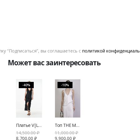
В КОРЗИНУ
ALWME
ДОБАВИТЬ В СПИСОК ЖЕЛАНИЙ
ку “Подписаться”, вы соглашаетесь с
политикой конфиденциаль
Может вас заинтересовать
-40%
-10%
Платье V|L Dual из вискозы
Топ THE MOON с глубоким декольте
14,500.00
₽
11,000.00
₽
8,700.00
₽
9,900.00
₽