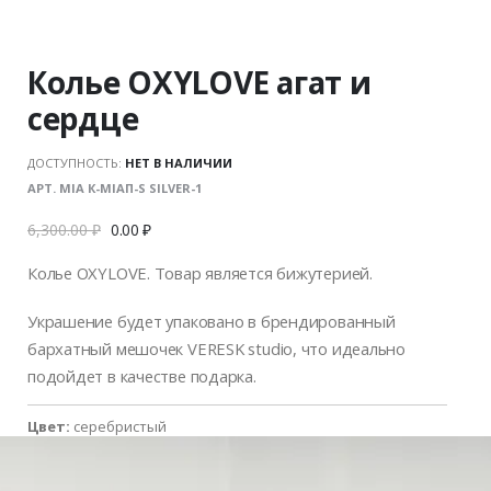
Колье OXYLOVE агат и
сердце
ДОСТУПНОСТЬ:
НЕТ В НАЛИЧИИ
АРТ. MIA К-MIAП-S SILVER-1
6,300.00
₽
0.00
₽
Колье OXYLOVE. Товар является бижутерией.
Украшение будет упаковано в брендированный
бархатный мешочек VERESK studio, что идеально
подойдет в качестве подарка.
Цвет:
серебристый
Размер:
One size
Страна-производитель:
Россия