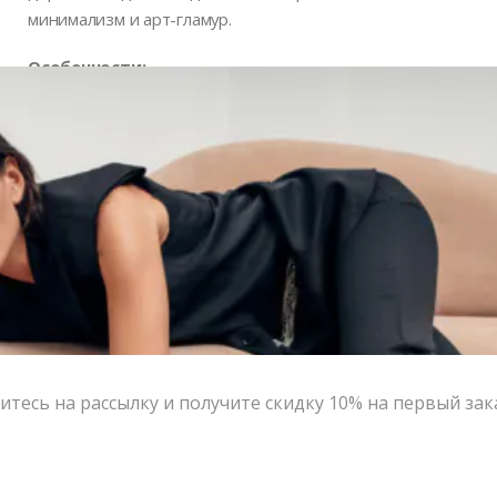
минимализм и арт-гламур.
Особенности:
Ручная работа ювелира Окси Лав
Символика узла — прочность и единство
Фирменная подвеска с гравировкой бренда
Написать в MAX
Состав и уход
Оформление заказа
Возврат и обмен
тесь на рассылку и получите скидку 10% на первый зак
В КОРЗИНУ