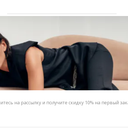
Цвет:
серый
Размер:
S
Страна-производитель:
Россия
Тип товара:
Шляпы
Бренд:
Русская Борзая
Написать в MAX
Состав и уход
Оформление заказа
Возврат и обмен
тесь на рассылку и получите скидку 10% на первый зак
S
РАЗМЕР