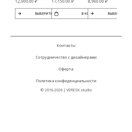
12,000.00
₽
17,150.00
₽
8,960.00
₽
ВЫБЕРИТЕ ПАРАМЕТРЫ
В КОРЗИНУ
ВЫБЕРИТЕ ПА
Контакты
Сотрудничество с дизайнерами
Оферта
Политика конфиденциальности
© 2016-2026 | VERESK studio