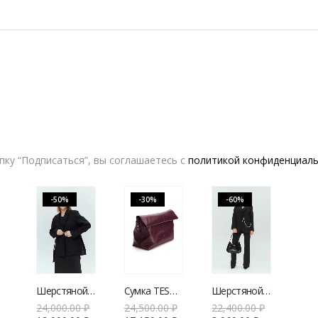
В КОРЗИНУ
Русская Борзая
ДОБАВИТЬ В СПИСОК ЖЕЛАНИЙ
Может вас заинтересовать
ку “Подписаться”, вы соглашаетесь с
политикой конфиденциал
-50%
-30%
-60%
Шерстяной пиджак V|L
Сумка TESORINI Doroty вишневый
Шерстяной пиджак V|L
24,000.00
₽
24,500.00
₽
22,400.00
₽