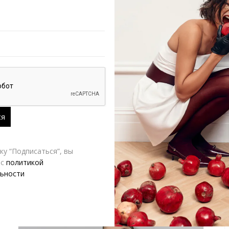
РАЗМЕР
A.Burdyugova
Д
у “Подписаться”, вы
 с
политикой
ьности
-10%