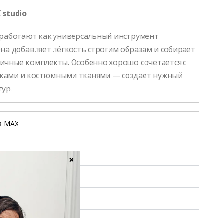
 studio
 работают как универсальный инструмент
Она добавляет лёгкость строгим образам и собирает
ичные комплекты. Особенно хорошо сочетается с
ками и костюмными тканями — создаёт нужный
ур.
в MAX
уход
×
ие заказа
 обмен