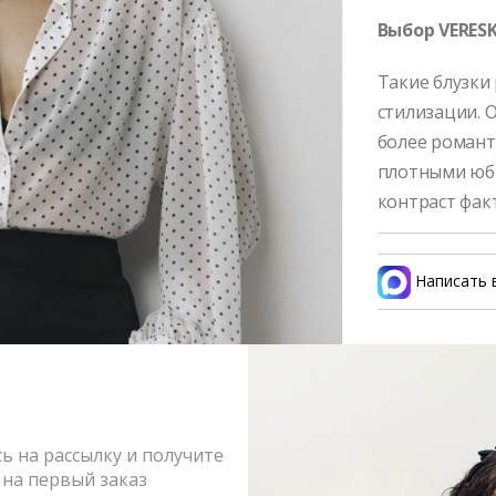
Выбор VERESK
Такие блузки
стилизации. 
более романт
плотными юб
контраст факт
Написать 
Состав и 
Оформлен
Возврат и
 на рассылку и получите
на первый заказ