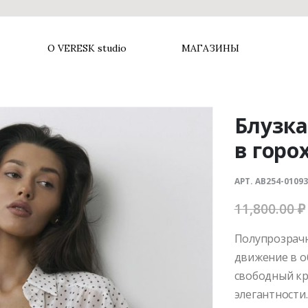
Б
О VERESK studio
МАГАЗИНЫ
Блузка
в горо
АРТ. AB254-01093
11,800.00
₽
Полупрозрачн
движение в об
свободный к
элегантности.