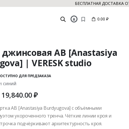
БЕСПЛАТНАЯ ДОСТАВКА ОТ 15 
0.00 ₽
 джинсовая AB [Anastasiya
gova] | VERESK studio
ОСТУПНО ДЛЯ ПРЕДЗАКАЗА
81 СИНИЙ
19,840.00
₽
ртка AB [Anastasiya Burdyugova] с объёмными
луэтом укороченного тренча. Чёткие линии кроя и
строчка подчёркивают архитектурность кроя.