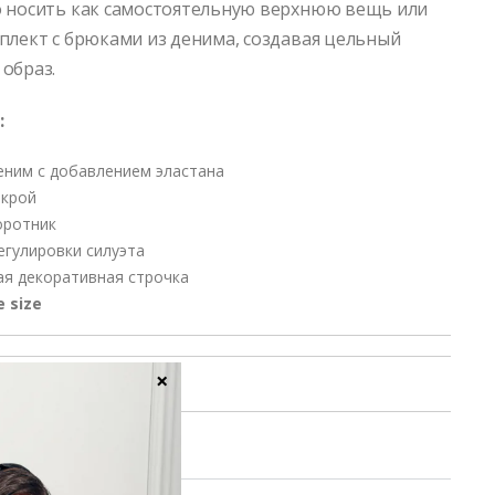
 носить как самостоятельную верхнюю вещь или
плект с брюками из денима, создавая цельный
образ.
:
еним с добавлением эластана
крой
оротник
егулировки силуэта
ая декоративная строчка
e size
×
в MAX
уход