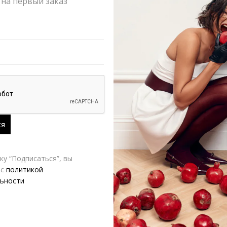
на первый заказ
Оформлен
Возврат и
ДОСТУПНОСТЬ:
Д
A.Burdyugova
Д
у “Подписаться”, вы
 с
политикой
ьности