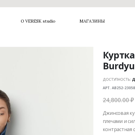
О VERESK studio
МАГАЗИНЫ
Куртка
Burdyu
ДОСТУПНОСТЬ:
Д
АРТ. AB252-2305
24,800.00
₽
Джинсовая ку
плечами и си
контрастная 