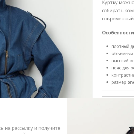
Куртку можно
собирать ком
современный 
Особенности
плотный д
объёмный 
высокий в
пояс для р
контрастн
размер
on
Написать 
Состав и 
 на рассылку и получите