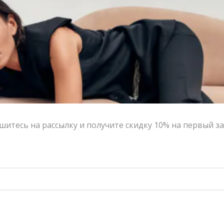
Прекрасное дополнение вечернего образа, или яркий
акцент дневного лука.
Украшение будет упаковано в брендированный
бархатный мешочек VERESK studio, что идеально
подойдет в качестве подарка.
Цвет:
серебристый
Размер:
One size
Страна-производитель:
Россия
итесь на рассылку и получите скидку 10% на первый з
Тип товара:
Колье и чокеры
Бренд:
Biju Blesk
Написать в MAX
Состав и уход
Оформление заказа