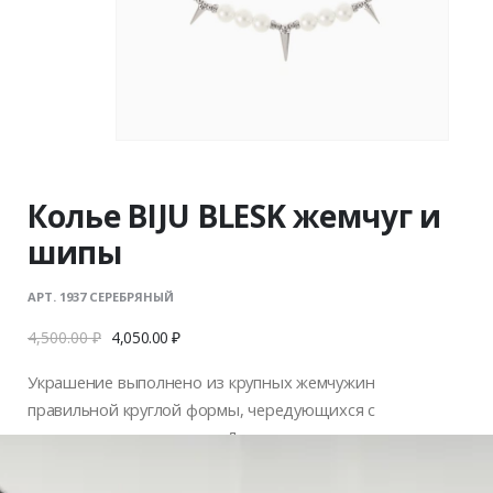
Колье BIJU BLESK жемчуг и
шипы
АРТ. 1937 СЕРЕБРЯНЫЙ
4,500.00
₽
4,050.00
₽
Украшение выполнено из крупных жемчужин
правильной круглой формы, чередующихся с
металлическими шипами. Дерзко, но в то же время
женственно и очень красиво. Фурнитура с родиевым
покрытием долговечна и гипоаллергенна.