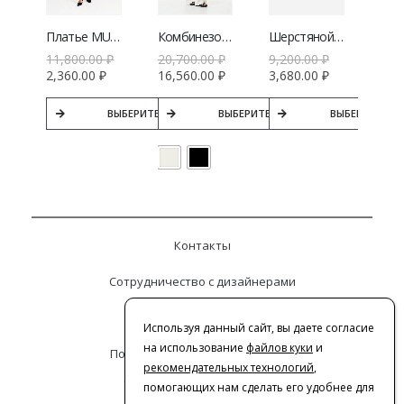
Платье MUA с глубоким декольте
Комбинезон A.Burdyugova с открытыми плечами и акцентом на талии
Шерстяной жилет V|L
11,800.00
₽
20,700.00
₽
9,200.00
₽
2,360.00
₽
16,560.00
₽
3,680.00
₽
ВЫБЕРИТЕ ПАРАМЕТРЫ
ВЫБЕРИТЕ ПАРАМЕТРЫ
ВЫБЕРИТЕ ПА
Контакты
Сотрудничество с дизайнерами
Оферта
Используя данный сайт, вы даете согласие
на использование
файлов куки
и
Политика конфиденциальности
рекомендательных технологий
,
© 2016-2026 | VERESK studio
помогающих нам сделать его удобнее для