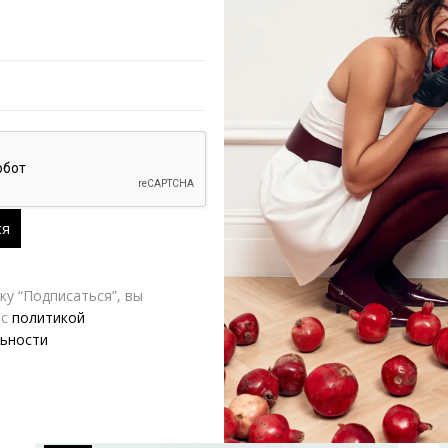
РАЗМЕР
VERESK LABEL
Д
у “Подписаться”, вы
 с
политикой
ьности