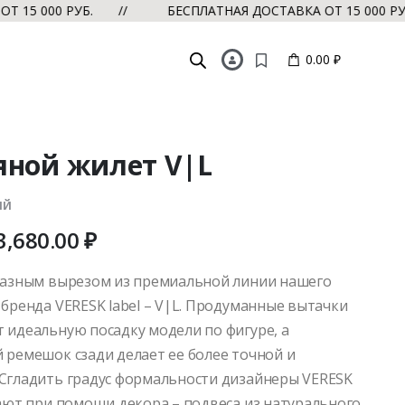
 000 РУБ. //
БЕСПЛАТНАЯ ДОСТАВКА ОТ 15 000 РУБ. 
0.00 ₽
яной жилет V|L
ЫЙ
3,680.00
₽
разным вырезом из премиальной линии нашего
 бренда VERESK label – V|L. Продуманные вытачки
 идеальную посадку модели по фигуре, а
 ремешок сзади делает ее более точной и
Сгладить градус формальности дизайнеры VERESK
гают при помощи декора – подвеса из натурального