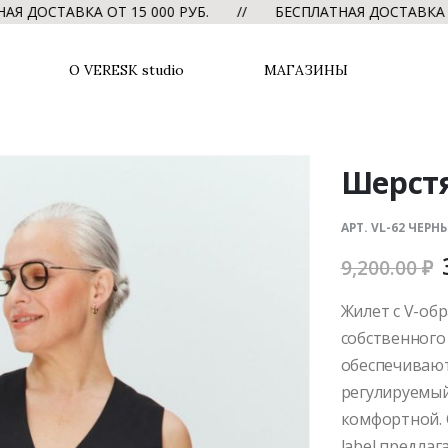
СТАВКА ОТ 15 000 РУБ. // БЕСПЛАТНАЯ ДОСТАВКА ОТ 15
О VERESK studio
МАГАЗИНЫ
Шерст
АРТ. VL-62 ЧЕРН
9,200.00
₽
Жилет с V-об
собственного
обеспечивают
регулируемый
комфортной. 
label предла