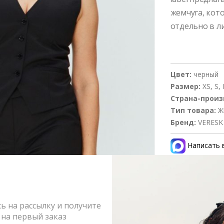
жемчуга, кот
отдельно в ли
Цвет:
черный
Размер:
XS, S, 
Страна-произ
Тип товара:
Ж
Бренд:
VERESK
Написать 
Состав и 
Оформлен
 на рассылку и получите
на первый заказ
Возврат и