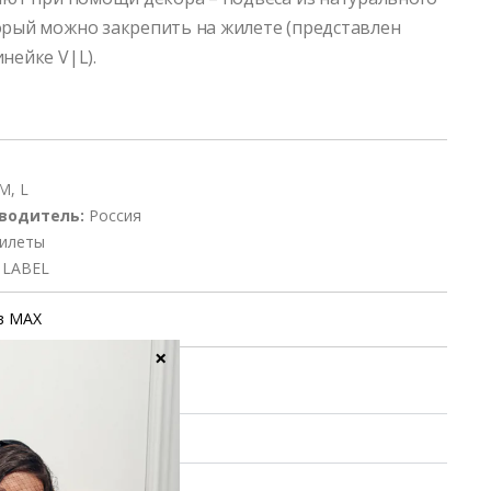
орый можно закрепить на жилете (представлен
нейке V|L).
M, L
водитель:
Россия
илеты
 LABEL
в MAX
×
уход
ие заказа
 обмен