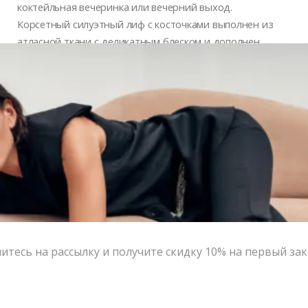
коктейльная вечеринка или вечерний выход.
Корсетный силуэтный лиф с косточками выполнен из
атласной ткани с деликатным блеском и дополнен
баской, а расклешенный подол – из воздушной ткани,
будто сотканной из миллиона белых роз.
Цвет:
белый
Размер:
XS, S, M, L
Страна-производитель:
Россия
Тип товара:
Платья
Бренд:
A.Burdyugova
Написать в MAX
тесь на рассылку и получите скидку 10% на первый зак
Состав и уход
Оформление заказа