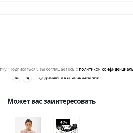
Возврат и обмен
XS
S
M
L
РАЗМЕР
В КОРЗИНУ
A.Burdyugova
пку “Подписаться”, вы соглашаетесь с
политикой конфиденциал
ДОБАВИТЬ В СПИСОК ЖЕЛАНИЙ
Может вас заинтересовать
-10%