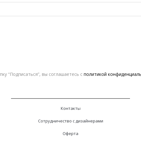
ОЧИСТИТЬ
В КОРЗИНУ
DA'MU
ДОБАВИТЬ В СПИСОК ЖЕЛАНИЙ
ку “Подписаться”, вы соглашаетесь с
политикой конфиденциал
Контакты
Сотрудничество с дизайнерами
Оферта