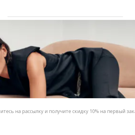
Цвет:
молочный, темно-серый, черный, шоколадный
Размер:
S, M
Страна-производитель:
Россия
Тип товара:
Ремни
Бренд:
DA'MU
Написать в MAX
Состав и уход
Оформление заказа
Возврат и обмен
тесь на рассылку и получите скидку 10% на первый зак
: шоколадный
ЦВЕТ
S
M
РАЗМЕР