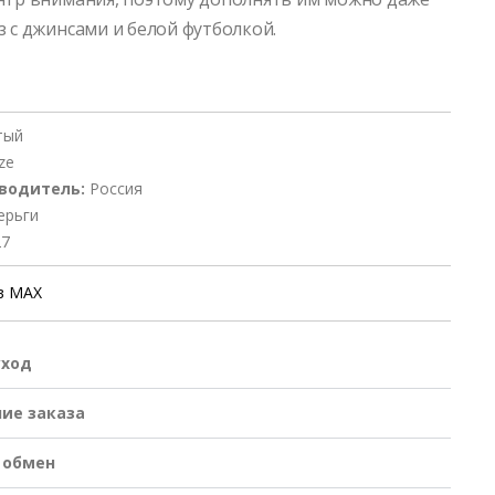
з с джинсами и белой футболкой.
тый
ze
водитель:
Россия
ерьги
27
в MAX
уход
ие заказа
 обмен