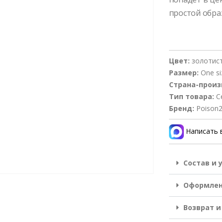
простой обра
Цвет:
золотис
Размер:
One si
Страна-произ
Тип товара:
С
Бренд:
Poison
Написать 
Состав и 
Оформлен
Возврат и