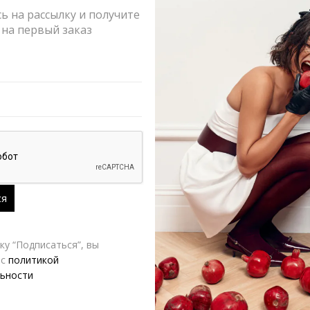
 на рассылку и получите
Возврат и
на первый заказ
РАЗМЕР
VERESK LABEL
Д
у “Подписаться”, вы
 с
политикой
ьности