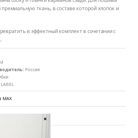
аны сбоку и планки карманов сзади. Для пошива
 премиальную ткань, в составе которой хлопок и
ревратить в эффектный комплект в сочетании с
.
 M
водитель:
Россия
бки
 LABEL
в MAX
×
уход
ие заказа