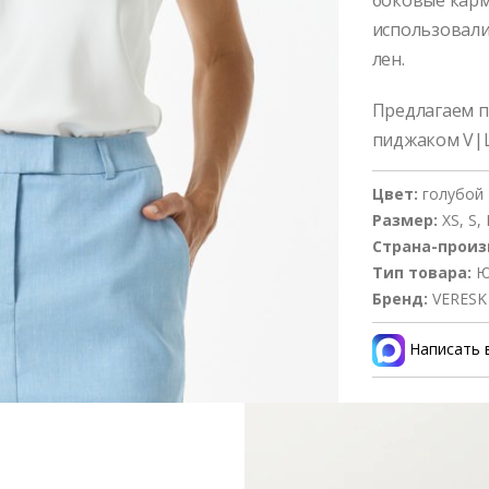
боковые карм
использовали
лен.
Предлагаем п
пиджаком V|L
Цвет:
голубой
Размер:
XS, S,
Страна-произ
Тип товара:
Ю
Бренд:
VERESK
Написать 
Состав и 
Оформлен