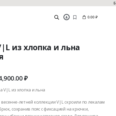
БЕСПЛАТН
0.00 ₽
|L из хлопка и льна
я
4,900.00
₽
 V|L из хлопка и льна
 весенне-летней коллекции V|L скроили по лекалам
брюк, сохранив пояс с фиксацией на крючки,