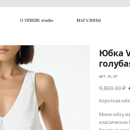
О VERESK studio
МАГАЗИНЫ
Юбка V
голуба
АРТ. VL-87
9,800.00
₽
Короткая юбка
Мини юбку из
классических 