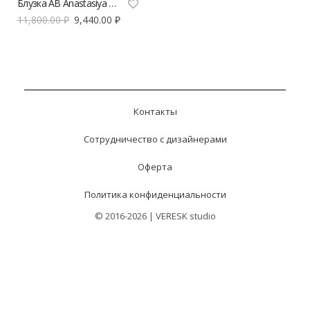
Блузка AB Anastasiya Burdyugova в горох из шифона
11,800.00
₽
9,440.00
₽
Контакты
Сотрудничество с дизайнерами
Оферта
Политика конфиденциальности
© 2016-2026 | VERESK studio