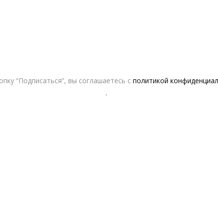
Контакты
Сотрудничество с дизайнерами
Оферта
Политика конфиденциальности
пку “Подписаться”, вы соглашаетесь с
политикой конфиденциа
© 2016-2026 | VERESK studio