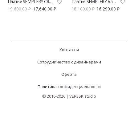
Платье SEMPLERY CRUELLA из вискозы в горох | VERESK studio
Платье SEMPLERY Бланш | VERESK studio
19,600.00
₽
17,640.00
₽
18,100.00
₽
16,290.00
₽
Контакты
Сотрудничество с дизайнерами
Оферта
Политика конфиденциальности
© 2016-2026 | VERESK studio