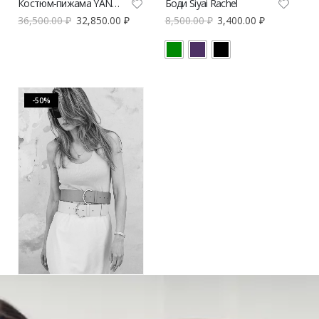
Костюм-пижама YANA BESFAMILNAYA синего цвета | VERESK studio
Боди Siyai Rachel
36,500.00
₽
32,850.00
₽
8,500.00
₽
3,400.00
₽
-50%
Ремень DA’MU с овальной пряжкой
3,500.00
₽
1,750.00
₽