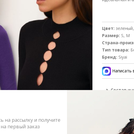
Цвет:
зеленый,
Размер:
S, M
Страна-произ
Тип товара:
Б
Бренд:
Siyai
Написать 
Состав и 
Оформлен
Возврат и
 на рассылку и получите
на первый заказ