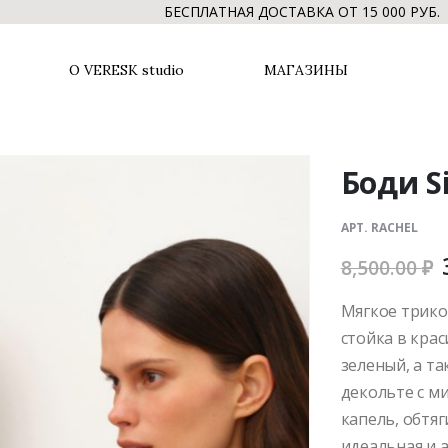
БЕСПЛАТНАЯ ДОСТАВКА ОТ 15 000 РУБ. //
О VERESK studio
МАГАЗИНЫ
Боди Si
АРТ. RACHEL
8,500.00
₽
Мягкое трико
стойка в крас
зеленый, а та
декольте с м
капель, обтяг
идеальная и а