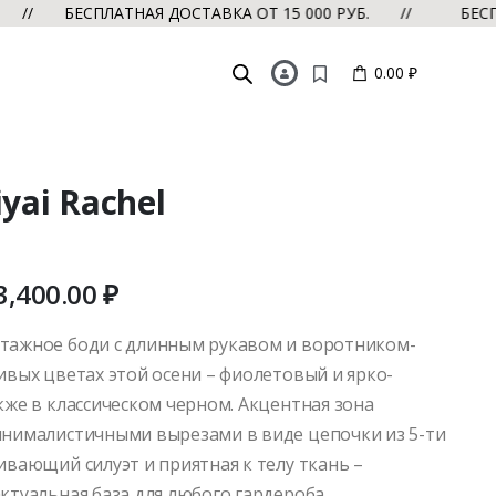
 БЕСПЛАТНАЯ ДОСТАВКА ОТ 15 000 РУБ. //
БЕСПЛАТНА
0.00 ₽
yai Rachel
3,400.00
₽
тажное боди с длинным рукавом и воротником-
ивых цветах этой осени – фиолетовый и ярко-
кже в классическом черном. Акцентная зона
инималистичными вырезами в виде цепочки из 5-ти
ивающий силуэт и приятная к телу ткань –
ктуальная база для любого гардероба.