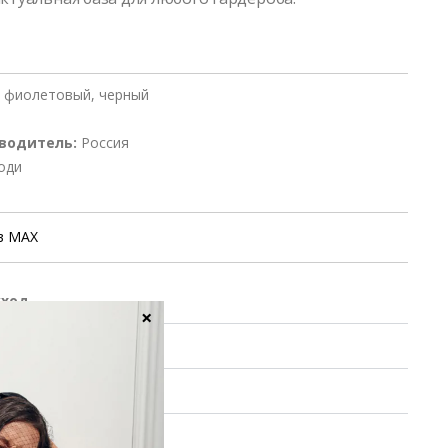
 фиолетовый, черный
водитель:
Россия
оди
в MAX
уход
×
ие заказа
 обмен