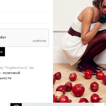
ЦВЕТ
РАЗМЕР
Siyai
Д
у “Подписаться”, вы
 с
политикой
ьности
-60%