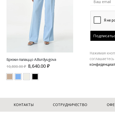
Нажимая кнопк
соглашаетесь
Брюки-палаццо A.Burdyugova
Брюки VERESK 
конфиденциал
8,640.00
₽
3
10,800.00
₽
10,200.00
₽
КОНТАКТЫ
СОТРУДНИЧЕСТВО
ОФЕ