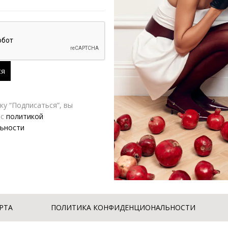
у “Подписаться”, вы
 с
политикой
label
ьности
,060.00
₽
РТА
ПОЛИТИКА КОНФИДЕНЦИОНАЛЬНОСТИ