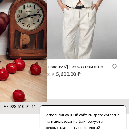
Жилет в полоску V|L из хлопка и льна
5,600.00
₽
11,200.00
₽
+7 928 610 91 11
© 2016-2026 | VERESK studio
Используя данный сайт, вы даете согласие
на использование
файлов куки
и
рекомендательных технологий
,