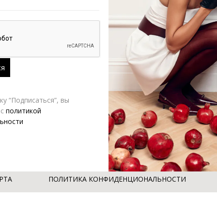
у “Подписаться”, вы
 с
политикой
рный
Жилет V|L шоколадный
ьности
920.00
₽
3,920.00
₽
9,800.00
₽
РТА
ПОЛИТИКА КОНФИДЕНЦИОНАЛЬНОСТИ