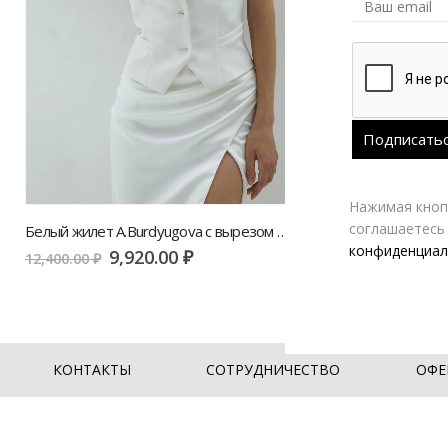
Нажимая кнопк
соглашаетесь
Белый жилет A.Burdyugova с вырезом халтер
Жилет V|L че
конфиденциал
9,920.00
₽
3,
12,400.00
₽
9,800.00
₽
КОНТАКТЫ
СОТРУДНИЧЕСТВО
ОФЕ