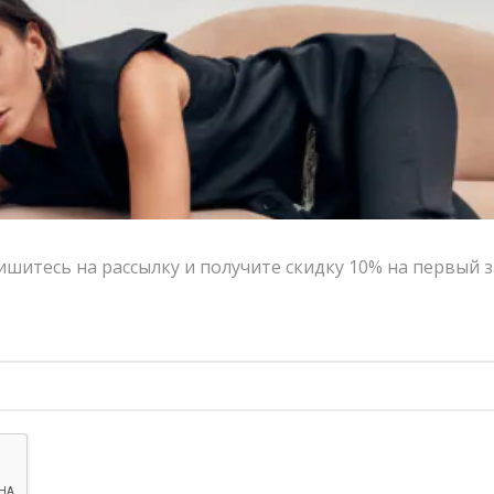
хорошо держит форму и не мнется. Предлагаем
сочетать изделие с юбкой и пиджаком в тон.
Цвет:
черный
Размер:
XS, S, M, L
Страна-производитель:
Россия
Тип товара:
Жилеты
Бренд:
VERESK LABEL
шитесь на рассылку и получите скидку 10% на первый з
Написать в MAX
Состав и уход
Оформление заказа
Возврат и обмен
XS
S
M
L