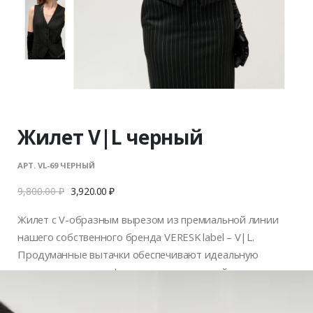
Жилет V|L черный
АРТ. VL-69 ЧЕРНЫЙ
9,800.00
₽
3,920.00
₽
Жилет с V-образным вырезом из премиальной линии
нашего собственного бренда VERESK label – V|L.
Продуманные вытачки обеспечивают идеальную
посадку модели по фигуре, а регулируемый ремешок
сзади делает ее более точной и комфортной. Для
пошива модели использовали плотную ткань, которая