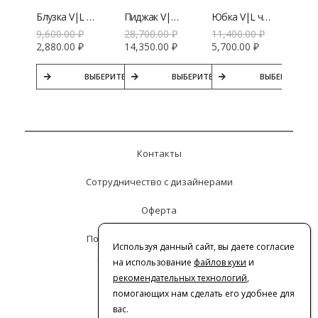
Блузка V|L из вискозы
Пиджак V|L черный
Юбка V|L черная
9,600.00
₽
28,700.00
₽
11,400.00
₽
2,880.00
₽
14,350.00
₽
5,700.00
₽
ВЫБЕРИТЕ ПАРАМЕТРЫ
ВЫБЕРИТЕ ПАРАМЕТРЫ
ВЫБЕРИТЕ ПА
Контакты
Сотрудничество с дизайнерами
Оферта
Политика конфиденциальности
Используя данный сайт, вы даете согласие
© 2016-2026 | VERESK studio
на использование
файлов куки
и
рекомендательных технологий
,
помогающих нам сделать его удобнее для
вас.