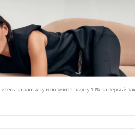
Украшение будет упаковано в брендированный
бархатный мешочек VERESK studio, что идеально
подойдет в качестве подарка.
Цвет:
серебристый
Размер:
One size
Страна-производитель:
Россия
Тип товара:
Кольца
Бренд:
Biju Blesk
Написать в MAX
Состав и уход
тесь на рассылку и получите скидку 10% на первый за
Оформление заказа
Возврат и обмен
ДОСТУПНОСТЬ:
НЕТ В НАЛИЧИИ