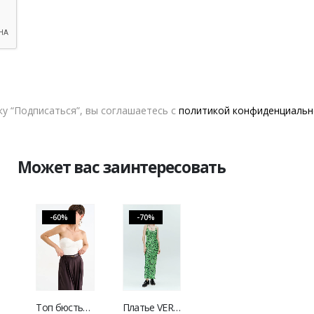
ДОСТУПНОСТЬ:
НЕТ В НАЛИЧИИ
OXYLOVE
у “Подписаться”, вы соглашаетесь с
политикой конфиденциальн
ДОБАВИТЬ В СПИСОК ЖЕЛАНИЙ
Может вас заинтересовать
-60%
-70%
Топ бюстье MUA молочный
Платье VERESK label leo green