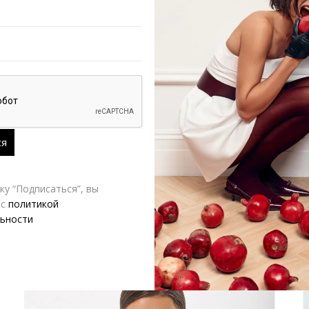
VERESK LABEL
Д
у “Подписаться”, вы
 с
политикой
ьности