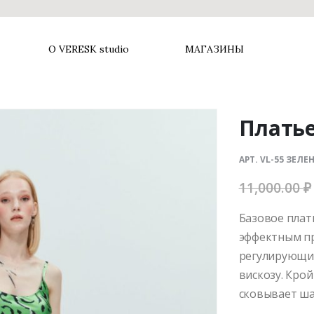
О VERESK studio
МАГАЗИНЫ
Платье
АРТ. VL-55 ЗЕЛ
11,000.00
₽
Базовое плат
эффектным пр
регулирующим
вискозу. Крой
сковывает ша