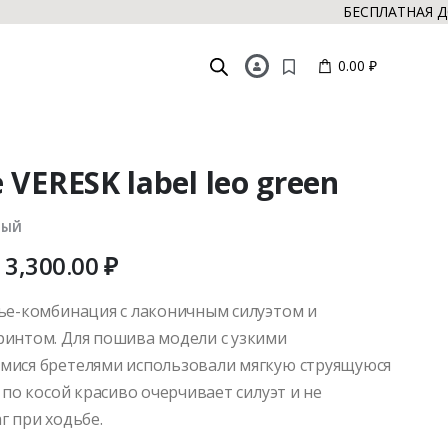
БЕСПЛАТНАЯ ДОСТАВ
0.00 ₽
 VERESK label leo green
ЕНЫЙ
3,300.00
₽
ье-комбинация с лаконичным силуэтом и
интом. Для пошива модели с узкими
ися бретелями использовали мягкую струящуюся
 по косой красиво очерчивает силуэт и не
г при ходьбе.