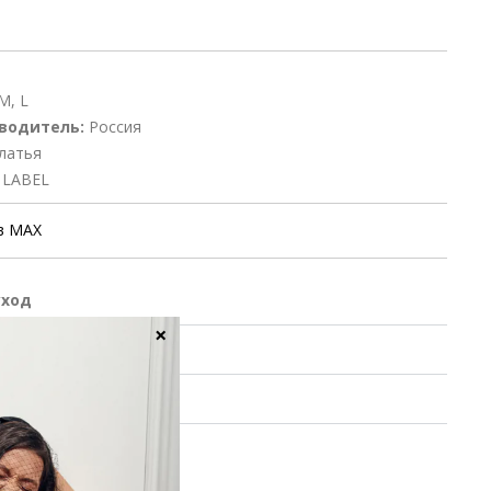
M, L
водитель:
Россия
латья
 LABEL
в MAX
уход
×
ие заказа
 обмен
XS
S
M
L