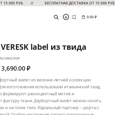
 000 РУБ. //
БЕСПЛАТНАЯ ДОСТАВКА ОТ 15 000 РУБ. /
0.00 ₽
VERESK label из твида
МУЛЬТИКОЛОР
3,690.00
₽
фортный жилет из весенне-летней коллекции
 Для изготовления использовали итальянский твид,
го формируют разноцветный мотив и
 фактуру ткани. Двубортный жилет можно носить
так и на голое тело. Идеальный партнер – шорты с
дкой. Особое настроение задают романтичные