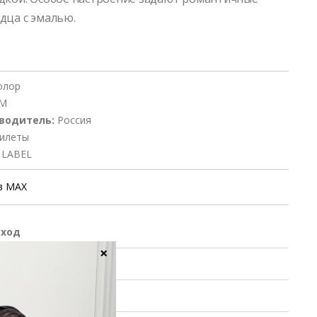
дца с эмалью.
олор
 M
водитель:
Россия
илеты
 LABEL
в MAX
уход
×
ие заказа
 обмен