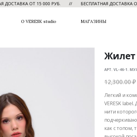
ТАВКА ОТ 15 000 РУБ. // БЕСПЛАТНАЯ ДОСТАВКА ОТ 15
О VERESK studio
МАГАЗИНЫ
Жилет 
АРТ. VL-46-1. 
12,300.00
₽
Легкий и ком
VERESK label.
нити которо
подчеркивают
как с топом, 
высокой поса