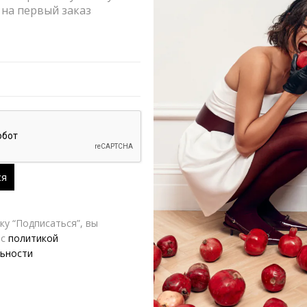
на первый заказ
РАЗМЕР
VERESK LABEL
Д
у “Подписаться”, вы
 с
политикой
ьности
-70%