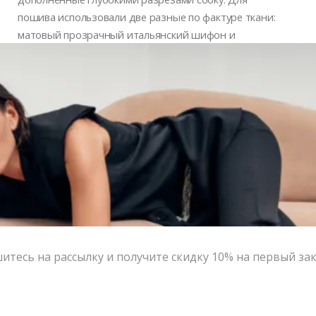
пошива использовали две разные по фактуре ткани:
матовый прозрачный итальянский шифон и
шелковый атлас для эластичного пояса с нашивкой –
логотипом бренда V|L.
Цвет:
черный
Размер:
S, M
Страна-производитель:
Россия
Тип товара:
Юбки
Бренд:
VERESK LABEL
Написать в MAX
Состав и уход
тесь на рассылку и получите скидку 10% на первый за
Оформление заказа
Возврат и обмен