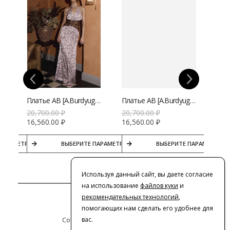
ery с цветочным принтом
Платье AB [A.Burdyugova] макси с анималистичным принтом | VERESK studio
Платье AB [A.Burdyugova] макси в горох | VERESK studio
20,700.00
₽
20,700.00
₽
22,
16,560.00
₽
16,560.00
₽
17,
ПАРАМЕТРЫ
ВЫБЕРИТЕ ПАРАМЕТРЫ
ВЫБЕРИТЕ ПАРАМЕТРЫ
Используя данный сайт, вы даете согласие
на использование
файлов куки
и
рекомендательных технологий
,
Контакты
помогающих нам сделать его удобнее для
Сотрудничество с дизайнерами
вас.