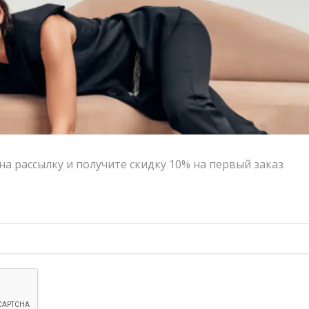
детали добавляют образу сложность и
выразительность. Модель выглядит одновременно
романтично, современно и очень fashion-oriented.
Выбор VERESK studio
Мы выбрали это платье за его красивую игру между
будуарной эстетикой и современной модой.
Особенно нравится сочетание нежного голубого
оттенка, кружева и необычной многослойной
Подпишитесь на рассы
конструкции. Рекомендуем носить с жакетом oversize,
минималистичными украшениями и обувью на тонком
каблуке, сохраняя баланс между нежностью и
характером.
Бренд:
AZ Brand
Написать в MAX