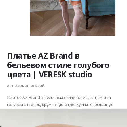
Платье AZ Brand в
бельевом стиле голубого
цвета | VERESK studio
АРТ. AZ-0208 ГОЛУБОЙ
Платье AZ Brand в бельевом стиле сочетает нежный
голубой оттенок, кружевную отделку и многослойную
конструкцию с эффектом винтажного корсажа.
Глубокий V-образный вырез и тонкие бретели
подчеркивают хрупкость силуэта, а полупрозрачные