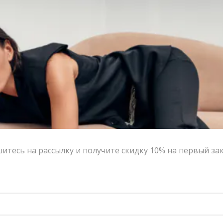
Состав и уход
Оформление заказа
Возврат и обмен
One size
РАЗМЕР
В КОРЗИНУ
тесь на рассылку и получите скидку 10% на первый за
Yana Besfamilnaya
ДОБАВИТЬ В СПИСОК ЖЕЛАНИЙ