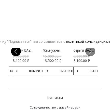
Может вас заинтересовать
-10%
-10%
-10%
пку “Подписаться”, вы соглашаетесь с
политикой конфиденциал
Серьги BAZHEN Нимфея | VERESK studio
Серьги BAZHEN Дейзи | VERESK studio
Жемчужный чокер BAZHEN | VERESK studio
Серьги BAZHEN Ладья | VERESK studio
₽
9,000.00
₽
15,000.00
₽
9,000.00
₽
₽
8,100.00
₽
13,500.00
₽
8,100.00
₽
Ы
В КОРЗИНУ
ВЫБЕРИТЕ ПАРАМЕТРЫ
ВЫБЕРИТЕ ПАРАМЕТРЫ
ВЫБЕРИТЕ ПА
Контакты
Сотрудничество с дизайнерами