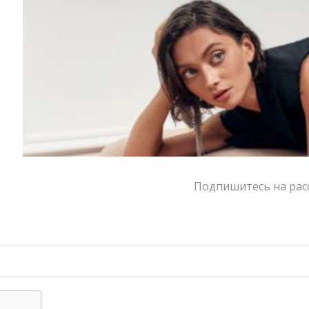
хвостом на выпуск, под джинсы или поверх
абсолютно любой детали вашего гардероба – это
именно тот самый незаменимый аксессуарный
компаньон для вашей базы. Ширина: 3,5 см⁣⁣⠀
Цвет:
черный
Размер:
S, M
Страна-производитель:
Россия
Тип товара:
Ремни
Бренд:
DA'MU
Подпишитесь на расс
Написать в MAX
Состав и уход
Оформление заказа
Возврат и обмен