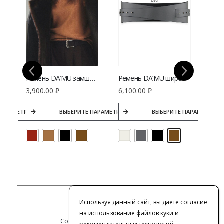
Ремень DA’MU замшевый
Ремень DA’MU широкий акцентный
₽
3,900.00
₽
6,100.00
₽
3,3
ПАРАМЕТРЫ
ВЫБЕРИТЕ ПАРАМЕТРЫ
ВЫБЕРИТЕ ПАРАМЕТРЫ
Контакты
Используя данный сайт, вы даете согласие
на использование
файлов куки
и
Сотрудничество с дизайнерами