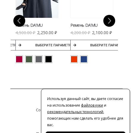
лассическая петля
Ремень DA’MU
Ремень DA’MU
4,500.00
₽
2,250.00
₽
4,200.00
₽
2,100.00
₽
5,5
ПАРАМЕТРЫ
ВЫБЕРИТЕ ПАРАМЕТРЫ
ВЫБЕРИТЕ ПАРАМЕТРЫ
Контакты
Используя данный сайт, вы даете согласие
на использование
файлов куки
и
Сотрудничество с дизайнерами
рекомендательных технологий
,
помогающих нам сделать его удобнее для
Оферта
вас.