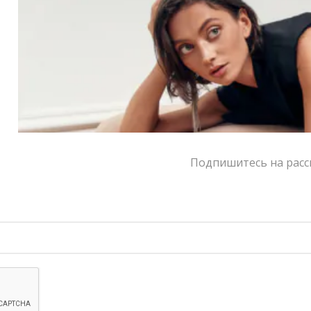
Цвет:
бордовый, черный
Размер:
S, M
Страна-производитель:
Россия
Тип товара:
Ремни
Бренд:
DA'MU
Написать в MAX
Подпишитесь на рассы
Состав и уход
Оформление заказа
Возврат и обмен
ЦВЕТ
S
M
РАЗМЕР