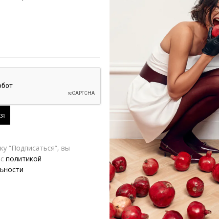
РАЗМЕР
LANUK jewelry
Д
у “Подписаться”, вы
 с
политикой
ьности
-50%