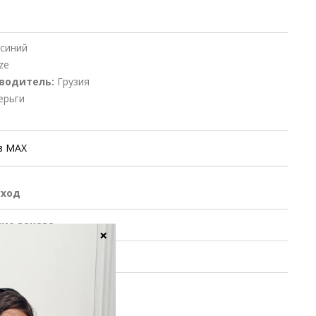
синий
ze
водитель:
Грузия
ерьги
в MAX
уход
ие заказа
×
 обмен