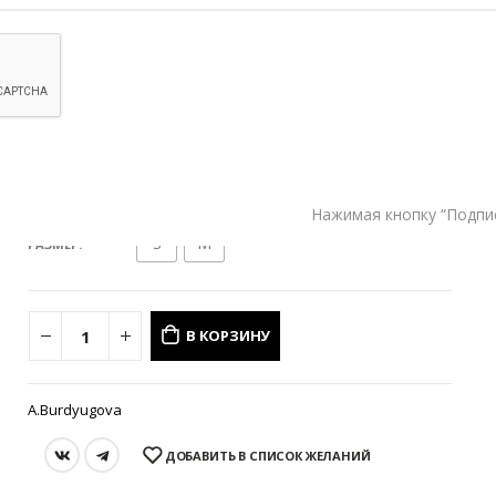
Написать в MAX
Состав и уход
Оформление заказа
Возврат и обмен
Нажимая кнопку “Подпи
S
M
РАЗМЕР
В КОРЗИНУ
A.Burdyugova
ДОБАВИТЬ В СПИСОК ЖЕЛАНИЙ