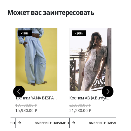
Может вас заинтересовать
-10%
-20%
и голубого цвета | VERESK studio
Треники YANA BESFAMILNAYA Мотти голубого цвета | VERESK studio
Костюм AB [A.Burdyugova] кружевной кремового цвета | VERESK studio
17,700.00
₽
26,600.00
₽
26,
15,930.00
₽
21,280.00
₽
21,
ПАРАМЕТРЫ
ВЫБЕРИТЕ ПАРАМЕТРЫ
ВЫБЕРИТЕ ПАРАМЕТРЫ