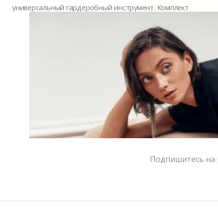
универсальный гардеробный инструмент. Комплект
можно носить целиком для эффектных выходов или
раздельно, создавая разные стилистические
решения. Блузка легко сочетается с брюками, а юбка
из роз эффектно работает с лонгсливами, корсетами
и минималистичными топами. Фактурный низ и
чистая геометрия верха создают баланс
драматичности и современного минимализма.
Идеально для мероприятий, съёмок и стильных
городских образов.
Особенности:
Подпишитесь на р
Комплект: блузка + юбка
Квадратный вырез, подчёркивающий ключицы
Полупрозрачные рукава
Юбка с объёмным фактурным низом из декоративных
роз