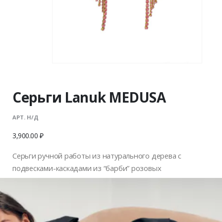
Серьги Lanuk MEDUSA
АРТ. Н/Д
3,900.00
₽
Cерьги ручной работы из натурального дерева c
подвесками-каскадами из “барби” розовых
кристаллов. Металлическая основа выполнена в цвете
матовое золото. Товар является бижутерией.
Украшение будет упаковано в брендированный