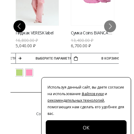
Пиджак VERESK label
Сумка Coins BIANCA micro
16,800.00
₽
13,400.00
₽
5,040.00
₽
6,700.00
₽
ПАРАМЕТРЫ
ВЫБЕРИТЕ ПАРАМЕТРЫ
В КОРЗИНУ
Используя данный сайт, вы даете согласие
на использование
файлов куки
и
рекомендательных технологий
,
Контакты
помогающих нам сделать его удобнее для
вас.
Сотрудничество с дизайнерами
Оферта