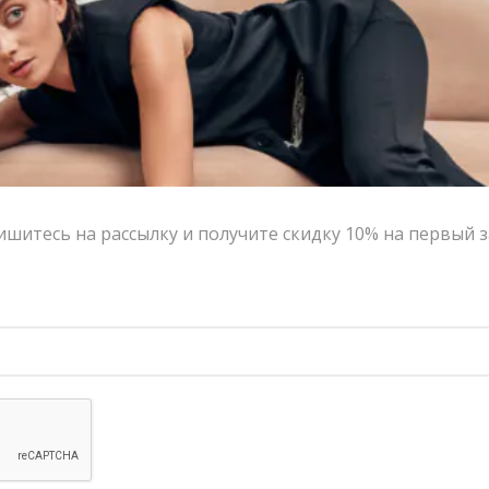
бархатный мешочек VERESK studio, что идеально
подойдет в качестве подарка.
Цвет:
голубой, розовый
Размер:
One size
Страна-производитель:
Грузия
Тип товара:
Серьги
Бренд:
LANUK
Написать в MAX
шитесь на рассылку и получите скидку 10% на первый з
Состав и уход
Оформление заказа
Возврат и обмен
ЦВЕТ
One size
РАЗМЕР