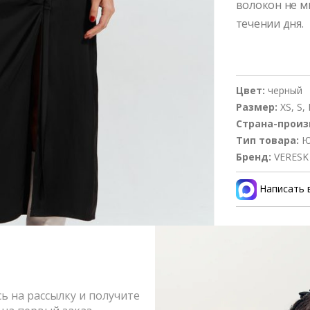
волокон не м
течении дня.
Цвет:
черный
Размер:
XS, S, 
Страна-произ
Тип товара:
Ю
Бренд:
VERESK
Написать 
Состав и 
Оформлен
 на рассылку и получите
Возврат и