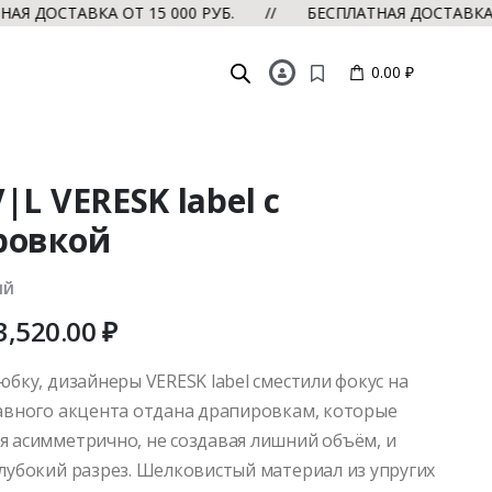
ОСТАВКА ОТ 15 000 РУБ. // БЕСПЛАТНАЯ ДОСТАВКА ОТ 1
0.00 ₽
|L VERESK label с
ровкой
ЫЙ
3,520.00
₽
юбку, дизайнеры VERESK label сместили фокус на
лавного акцента отдана драпировкам, которые
я асимметрично, не создавая лишний объём, и
глубокий разрез. Шелковистый материал из упругих