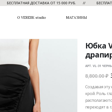
СПЛАТНАЯ ДОСТАВКА ОТ 15 000 РУБ. //
БЕСПЛАТНАЯ Д
О VERESK studio
МАГАЗИНЫ
Юбка V
драпи
АРТ. VL-31 ЧЕРН
8,800.00
₽
Создавая эту 
крой. Роль г
располагаютс
переходят в 