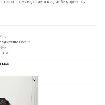
нется, поэтому изделие выглядит безупречно в
M, L
водитель:
Россия
бки
 LABEL
в MAX
уход
×
ие заказа
 обмен