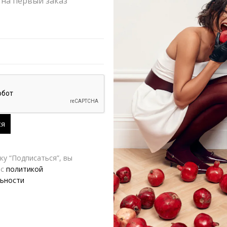
на первый заказ
РАЗМЕР
VERESK LABEL
Д
у “Подписаться”, вы
 с
политикой
ьности
-50%