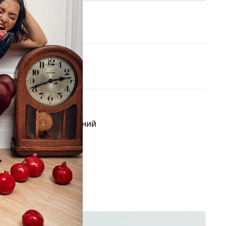
XS
S
M
L
В КОРЗИНУ
ОБАВИТЬ В СПИСОК ЖЕЛАНИЙ
-60%