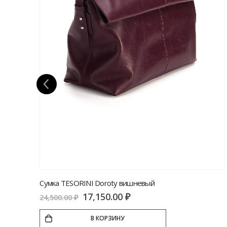
Сумка Coins BIANCA micro
6,700.00
₽
13,400.00
₽
В КОРЗИНУ