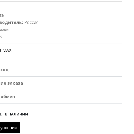
ze
водитель:
Россия
умки
NI
в MAX
уход
ие заказа
 обмен
ЕТ В НАЛИЧИИ