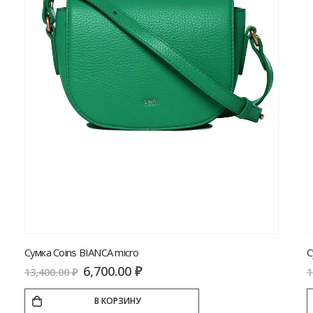
Сумка TESORINI TATI black
8,470.00
₽
12,100.00
₽
В КОРЗИНУ