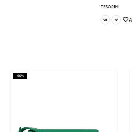
TESORINI
Д
-30%