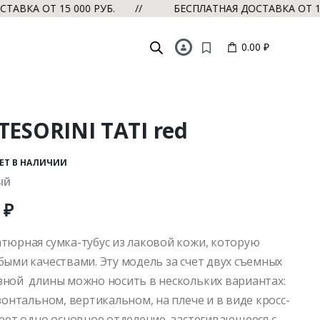
ОТ 15 000 РУБ. //
БЕСПЛАТНАЯ ДОСТАВКА ОТ 15 000 
0.00 ₽
TESORINI TATI red
ЕТ В НАЛИЧИИ
НЫЙ
0
₽
тюрная сумка-тубус из лаковой кожи, которую
быми качествами. Эту модель за счет двух съемных
ной длины можно носить в нескольких вариантах:
зонтальном, вертикальном, на плече и в виде кросс-
меет одно основное отделение, застегивающееся с