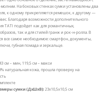
молнии. На боковых стенках сумки установлены два
ля, к одному прикрепляется ремешок, к другому —
бвес. Благодаря возможности дополнительного
я TATI подойдет как для романтичных,
бразов, так и для стилей гранж и рок-н-ролла. В
ся все самое необходимое: смартфон, документы,
лючи, губная помада и зеркальце.
3 см – мин, 119,5 см – макси
0% натуральная кожа, прошла проверку на
сть
омплекте
змеры сумки (ДхШхВ):
23х10,5х10,5 см