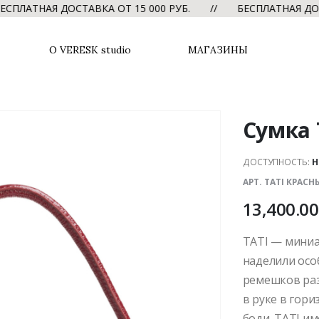
АЯ ДОСТАВКА ОТ 15 000 РУБ. // БЕСПЛАТНАЯ ДОСТАВКА 
О VERESK studio
МАГАЗИНЫ
Сумка 
ДОСТУПНОСТЬ:
Н
АРТ. TATI КРАС
13,400.0
TATI — миниа
наделили осо
ремешков раз
в руке в гори
боди. TATI и