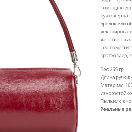
помощью zip-
ручкодержате
брелок или о
декорировани
женственных о
нее поместит
кратхолдер, к
Вес: 255 гр
Длина ручки: 4
Материал: 10
износостойко
Пыльник в к
Реальные ра