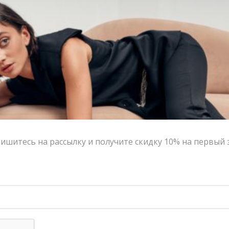
-20%
ишитесь на рассылку и получите скидку 10% на первый 
Водолазка KEISA
Брюки-палаццо A.Burdyugova
12,300.00
₽
10,800.00
₽
8,640.00
₽
-20%
-20%