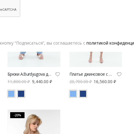
кнопку “Подписаться”, вы соглашаетесь с
политикой конфиденц
Брюки A.Burdyugova джинсовые
Платье джинсовое с брошью A.Burdyugova
11,800.00
₽
9,440.00
₽
20,700.00
₽
16,560.00
₽
-20%