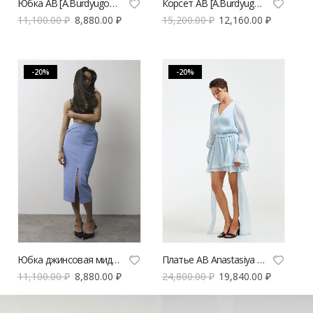
Юбка AB [A.Burdyugova] мини голубая с кружевной отделкой | VERESK studio
Корсет AB [A.Burdyugova] голубой с кружевной отделкой | VERESK studio
11,100.00
₽
8,880.00
₽
15,200.00
₽
12,160.00
₽
-20%
-20%
Юбка джинсовая миди AB Anastasiya Burdyugova голубая с разрезом | VERESK studio
Платье AB Anastasiya Burdyugova голубое с поясом и объёмными рукавами | VERESK studio
11,100.00
₽
8,880.00
₽
24,800.00
₽
19,840.00
₽