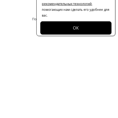
рекомендательных технологий
,
Оферта
помогающих нам сделать его удобнее для
вас.
Политика конфиденциальности
© 2016-2026 | VERESK studio