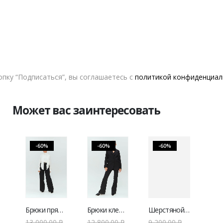
В КОРЗИНУ
KEISA
ДОБАВИТЬ В СПИСОК ЖЕЛАНИЙ
пку “Подписаться”, вы соглашаетесь с
политикой конфиденциал
Может вас заинтересовать
-60%
-60%
-60%
Брюки прямые шерстяные V|L
Брюки клеш шерстяные V|L
Шерстяной жилет V|L
13,000.00
₽
12,800.00
₽
9,200.00
₽