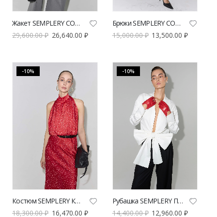
Жакет SEMPLERY СОН серого цвета | VERESK studio
Брюки SEMPLERY СОН серого цвета | VERESK studio
29,600.00
₽
26,640.00
₽
15,000.00
₽
13,500.00
₽
-10%
-10%
Костюм SEMPLERY Келли красного цвета | VERESK studio
Рубашка SEMPLERY Париж | VERESK studio
18,300.00
₽
16,470.00
₽
14,400.00
₽
12,960.00
₽