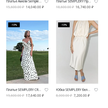
Платье Амели Semplery с цветочным принтом
Платье SEMPLERY Провокация из костюмной ткани | VERESK studio
15,600.00
₽
14,040.00
₽
18,600.00
₽
16,740.00
₽
-10%
-10%
Платье SEMPLERY CRUELLA из вискозы в горох | VERESK studio
Юбка SEMPLERY бельевая молочная | VERESK studio
19,600.00
₽
17,640.00
₽
8,000.00
₽
7,200.00
₽