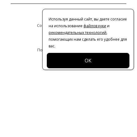
Контакты
Используя данный сайт, вы даете согласие
Сотрудничество с дизайнерами
на использование
файлов куки
и
рекомендательных технологий
,
Оферта
помогающих нам сделать его удобнее для
вас.
Политика конфиденциальности
© 2016-2026 | VERESK studio