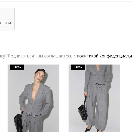
Жакет SEMPLERY СОН белого цвета | VERESK studio
Брюки SEMPLERY СОН белого цвета | VERESK studio
29,600.00
₽
26,640.00
₽
15,000.00
₽
13,500.00
₽
ку “Подписаться”, вы соглашаетесь с
политикой конфиденциаль
-10%
-10%