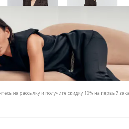
Жакет SEMPLERY СОН шоколадного цвета | VERESK studio
Брюки SEMPLERY СОН шоколадного цвета | VERESK studio
29,600.00
₽
26,640.00
₽
15,000.00
₽
13,500.00
₽
-10%
-10%
есь на рассылку и получите скидку 10% на первый зак