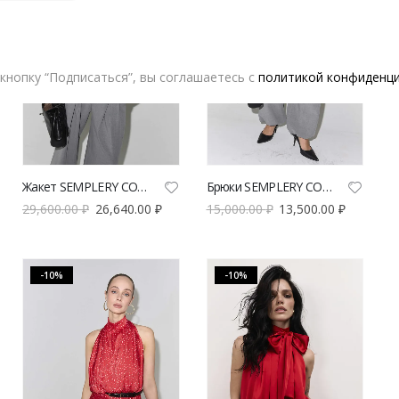
кнопку “Подписаться”, вы соглашаетесь с
политикой конфиденц
Жакет SEMPLERY СОН серого цвета | VERESK studio
Брюки SEMPLERY СОН серого цвета | VERESK studio
29,600.00
₽
26,640.00
₽
15,000.00
₽
13,500.00
₽
-10%
-10%