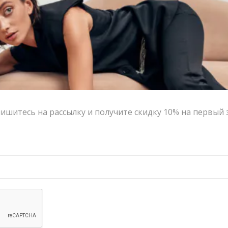
-10%
-10%
ишитесь на рассылку и получите скидку 10% на первый 
Жакет SEMPLERY СОН белого цвета | VERESK studio
Брюки SEMPLERY СОН белого цвета | VERESK studio
29,600.00
₽
26,640.00
₽
15,000.00
₽
13,500.00
₽
-10%
-10%