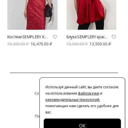
Костюм SEMPLERY Келли красного цвета | VERESK studio
Блуза SEMPLERY красного цвета | VERESK studio
18,300.00
₽
16,470.00
₽
15,000.00
₽
13,500.00
₽
Контакты
Используя данный сайт, вы даете согласие
Сотрудничество с дизайнерами
на использование
файлов куки
и
рекомендательных технологий
,
Оферта
помогающих нам сделать его удобнее для
вас.
Политика конфиденциальности
© 2016-2026 | VERESK studio