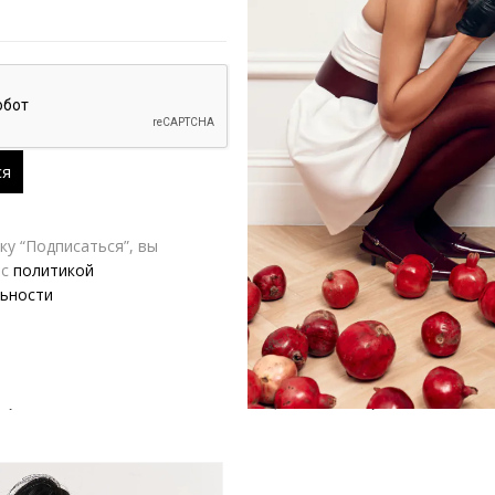
у “Подписаться”, вы
 с
политикой
ьности
Жакет SEMPLERY СОН белого цвета | VERESK studio
6,640.00
₽
13,500.00
₽
15,000.00
₽