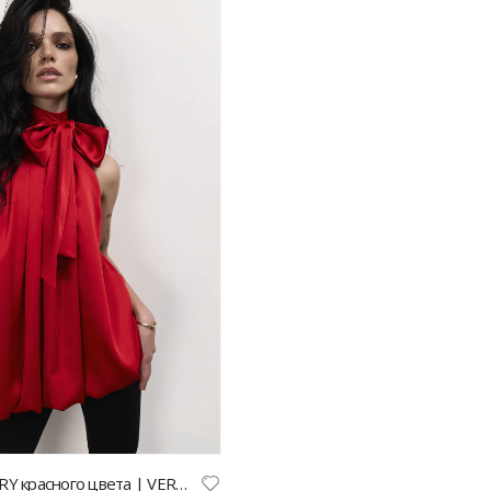
Блуза SEMPLERY красного цвета | VERESK studio