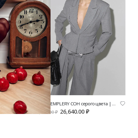
Брюки SEMPLERY СОН белого цвета | VERESK studio
Жакет SEMPLERY СОН серого цвета | VERESK studio
26,640.00
₽
29,600.00
₽