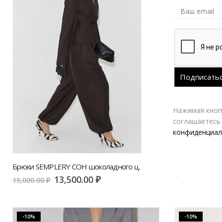
Нажимая кнопк
соглашаетесь
конфиденциал
Брюки SEMPLERY СОН шоколадного цвета | VERESK studio
13,500.00
₽
2
15,000.00
₽
29,600.00
₽
-10%
-10%