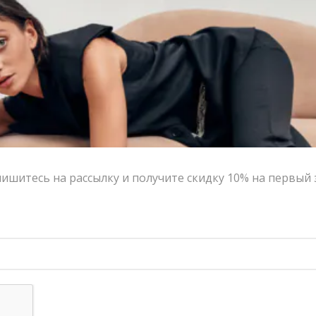
-70%
-50%
ишитесь на рассылку и получите скидку 10% на первый 
Жилет VERESK label из твида
Жилет в полоску V|L из хлопка и льна
12,300.00
₽
3,690.00
₽
11,200.00
₽
5,600.00
₽
Контакты