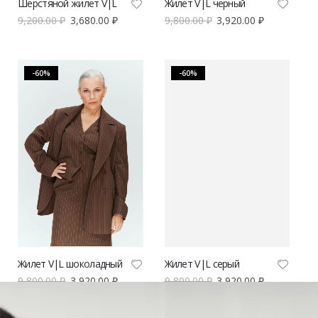
Шерстяной жилет V|L
Жилет V|L черный
9,200.00
₽
3,680.00
₽
9,800.00
₽
3,920.00
₽
-60%
-60%
Жилет V|L шоколадный
Жилет V|L серый
9,800.00
₽
3,920.00
₽
9,800.00
₽
3,920.00
₽