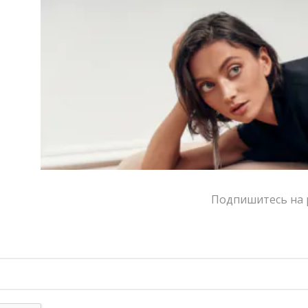
шифона добавляет динамики образу. Главный акцент
— длинный воздушный шарф, который можно
завязать, оставить свободным или вовсе снять.
Такое платье идеально подойдет для вечернего
выхода, важного мероприятия или торжества.
Детали:
Сет: лаконичное мини платье, юбка и шифона и шарф
Высокий разрез на ноге
Застежка на молнии по спинке
Приталенный крой
Подпишитесь на р
Цвет:
черный
Размер:
XS, S, M, L
Страна-производитель:
Россия
Тип товара:
Платья
Бренд:
A.Burdyugova
Написать в MAX