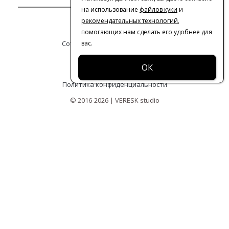
на использование
файлов куки
и
рекомендательных технологий
,
Контакты
помогающих нам сделать его удобнее для
вас.
Сотрудничество с дизайнерами
Оферта
Политика конфиденциальности
© 2016-2026 | VERESK studio