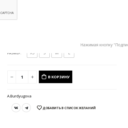
Состав и уход
Оформление заказа
Возврат и обмен
Нажимая кнопку “Подпис
XS
S
M
L
РАЗМЕР
В КОРЗИНУ
A.Burdyugova
ДОБАВИТЬ В СПИСОК ЖЕЛАНИЙ